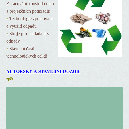
Zpracování konstrukčních
a projekčních podkladů:
•
Technologie zpracování
a využití odpadů
•
Stroje pro nakládání s
odpady
•
Stavební části
technologických celků
AUTORSKÝ A STAVEBNÍ DOZOR
zpět