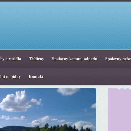
by a vozidla
Třídírny
Spalovny komun. odpadu
Spalovny nebe
lní nabídky
Kontakt