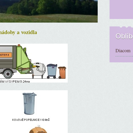
nádoby a vozidla
Oblí
Diacom